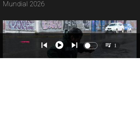
Mundial 2026
1
NACIONAL
Lluvias históricas en Chile: ciudades
alcanzan máximos nunca vistos