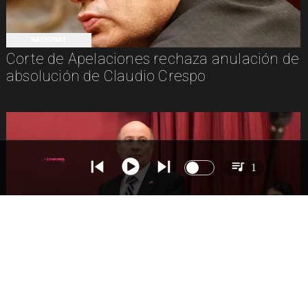
NACIONAL
Corte de Apelaciones rechaza anulación de
absolución de Claudio Crespo
1
NACIONAL
Gobierno busca vetar tres artículos en
megarreforma