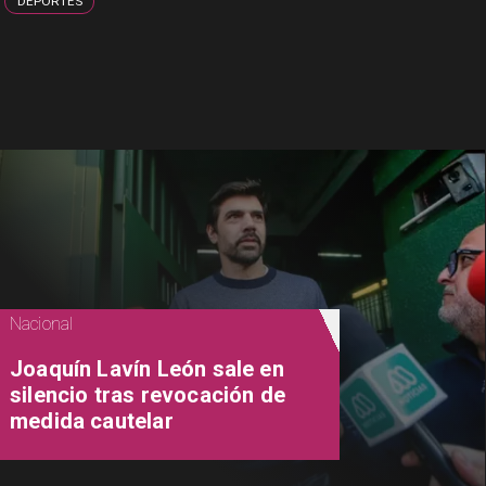
DEPORTES
Nacional
Joaquín Lavín León sale en
silencio tras revocación de
medida cautelar