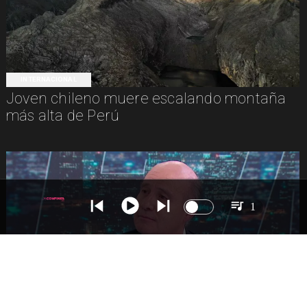
INTERNACIONAL
Joven chileno muere escalando montaña
más alta de Perú
1
NACIONAL