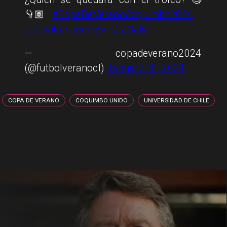
👇🏽
#CopaDeVeranoCoquimbo2024
pic.twitter.com/BVPZIZGaBJ
— copadeverano2024
(@futbolveranocl)
January 30, 2024
COPA DE VERANO
COQUIMBO UNIDO
UNIVERSIDAD DE CHILE