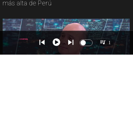
más alta de Perú
1
NACIONAL
Ministro Quiroz detalla megarreforma tras
cadena nacional de Kast