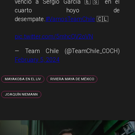
venció a Sergio García 🇪🇸 en el
cuarto hoyo de
desempate.
#VamosTeamChile
🇨🇱
pic.twitter.com/5mhcQV2oVN
— Team Chile (@TeamChile_COCH)
February 5, 2024
MAYAKOBA EN EL LIV
RIVIERA MAYA DE MÉXICO
JOAQUÍN NIEMANN