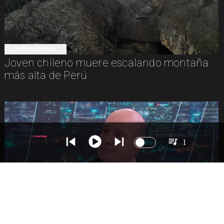
INTERNACIONAL
Joven chileno muere escalando montaña
más alta de Perú
1
NACIONAL