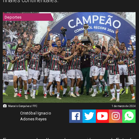
finales continentales.
Deportes
Marcelo Gonçalves/FFC
1 de marzo de 2024
Cristóbal Ignacio
Adones Reyes