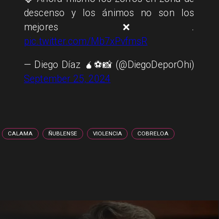
descenso y los ánimos no son los
mejores ❌.
pic.twitter.com/Mb7xPvfmsR
— Diego Díaz 🧉⚽📸 (@DiegoDeporOhi)
September 25, 2024
CALAMA
ÑUBLENSE
VIOLENCIA
COBRELOA