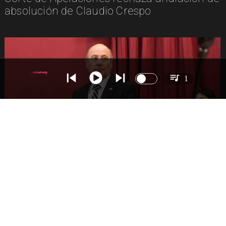
absolución de Claudio Crespo
1
NACIONAL
Gobierno busca vetar tres artículos en
megarreforma