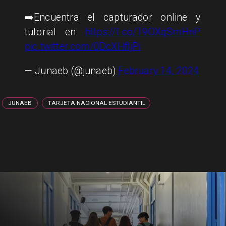
➡️Encuentra el capturador online y
tutorial en
https://t.co/T9OXqSmHnP
pic.twitter.com/0DcXHfljPi
— Junaeb (@junaeb)
February 14, 2024
JUNAEB
TARJETA NACIONAL ESTUDIANTIL